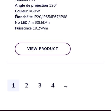
Angle de projection
120°
Couleur
RGBW
Étanchéité
IP20/IP65/IP67/IP68
Nb LED / m
60LED/m
Puissance
19.2W/m
VIEW PRODUCT
1
2
3
4
→