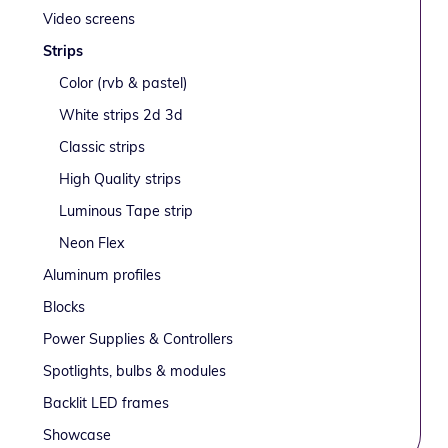
Sidebar
g
b
Video screens
a
a
Strips
t
r
Color (rvb & pastel)
i
o
White strips 2d 3d
n
Classic strips
High Quality strips
Luminous Tape strip
Neon Flex
Aluminum profiles
Blocks
Power Supplies & Controllers
Spotlights, bulbs & modules
Backlit LED frames
Showcase